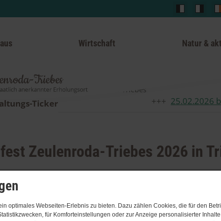
haus
Wirtschaft
Natur & akt
Stadtfest Zeulenroda-Triebes 2026 in Triebes
25.​02.​2026 bi
altungs-Ticker
fest Zeulenroda-Triebes 2026 in Tr
ngen
n optimales Webseiten-Erlebnis zu bieten. Dazu zählen Cookies, die für den Betri
tatistikzwecken, für Komforteinstellungen oder zur Anzeige personalisierter Inhalt