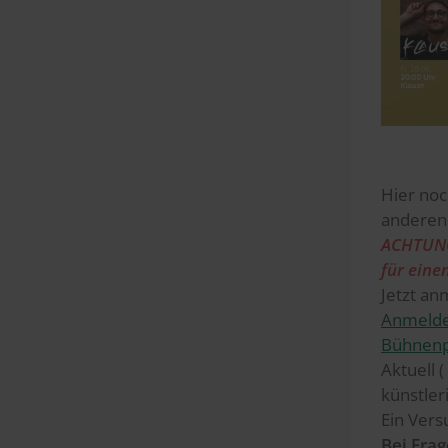
Hier noc
anderen
ACHTUNG 
für eine
Jetzt a
Anmeldef
Bühnen
Aktuell 
künstler
Ein Vers
Bei Fra