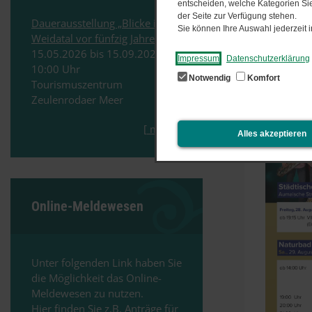
entscheiden, welche Kategorien Sie
der Seite zur Verfügung stehen.
Stadtfes
Dauerausstellung „Blicke ins
Sie können Ihre Auswahl jederzeit
Jute Par
Weidatal vor fünfzig Jahren“
15.​05.​2026 bis 15.​09.​2026 -
Am Samst
Impressum
Datenschutzerklärung
10:00
Uhr
Abendver
Notwendig
Komfort
Tourismuszentrum
Das komp
Zeulenrodaer Meer
[
mehr
]
Alles akzeptieren
Online-Meldewesen
Unter folgenden Link haben Sie
die Möglichkeit das Online-
Meldewesen zu nutzen.
Hier finden Sie z.B. Anträge für