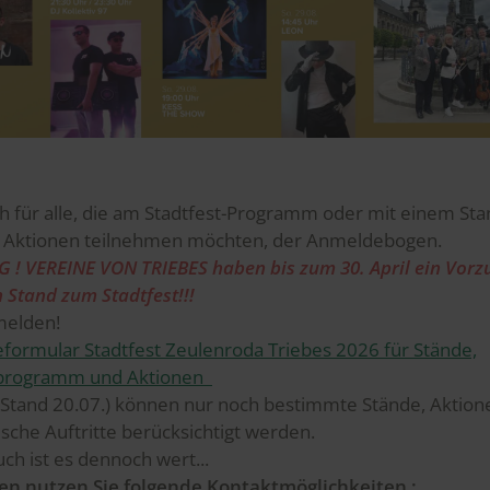
h für alle, die am Stadtfest-Programm oder mit einem St
 Aktionen teilnehmen möchten, der Anmeldebogen.
! VEREINE VON TRIEBES haben bis zum 30. April ein Vorz
n Stand zum Stadtfest!!!
nmelden!
ormular Stadtfest Zeulenroda Triebes 2026 für Stände,
programm und Aktionen
( Stand 20.07.) können nur noch bestimmte Stände, Aktion
ische Auftritte berücksichtigt werden.
uch ist es dennoch wert...
gen nutzen Sie folgende Kontaktmöglichkeiten :