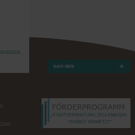
tenanfang
NACH OBEN
it
chten