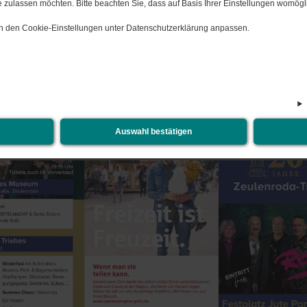
 zulassen möchten. Bitte beachten Sie, dass auf Basis Ihrer Einstellungen womögli
t Zeulenroda-Triebes "20 Jahre Zeulenroda-Triebes"
 in den Cookie-Einstellungen unter Datenschutzerklärung anpassen.
k Triebes vom 28.-30. August 2026
ag wird es zu dem ein Kinderfest (14-18 Uhr ) und eine
anstaltung (19-01) Uhr im Naturbad Triebes geben.
lette Programm gibt es hier :
Auswahl bestätigen