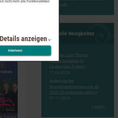
ch nicht mehr alle Funktionalitäten
triebes.de
Aktuelle Neuigkeiten
Details anzeigen
Ablehnen
Umfrage zum Thema
„Vereinsangebot in
Zeulenroda-Triebes“
11.​06.​2026
Änderung der
Grundsteuerbemessung ab
2025 (Grundsteuerreform)
07.​11.​2024
[
mehr
]