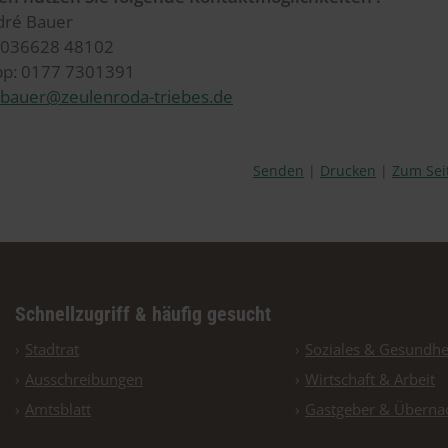
dré Bauer
: 036628 48102
p: 0177 7301391
.bauer@zeulenroda-triebes.de
Senden
Drucken
Zum Sei
Schnellzugriff & häufig gesucht
Stadtrat
Soziales & Gesundhe
Ausschreibungen
Wirtschaft & Arbeit
Amtsblatt
Gastgeber & Überna