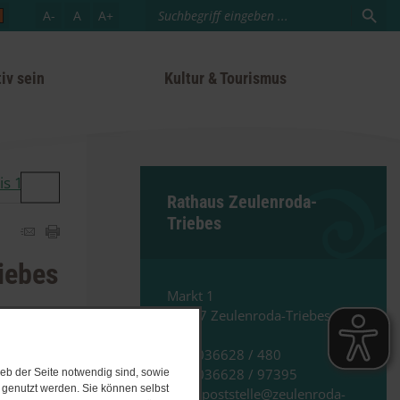
A-
A
A+
iv sein
Kultur & Tourismus
s 16.​08.​2026 Daueraustellung Danielle Telle: Vom Dunkel i
Rathaus Zeulenroda-
Triebes
iebes
Markt 1
07937 Zeulenroda-Triebes
Tel
.:
036628
/
480
Fax
:
036628
/
97395
eb der Seite notwendig sind, sowie
e genutzt werden. Sie können selbst
Mail
:
poststelle@zeulenroda-