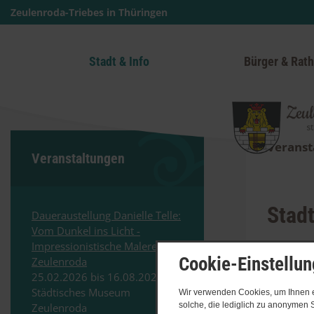
Zeulenroda-Triebes in Thüringen
Stadt & Info
Bürger & Rat
Online-Meldewesen
Start
Veranst
Veranstaltungen
Stadt
Daueraustellung Danielle Telle:
Vom Dunkel ins Licht -
Impressionistische Malerei aus
Cookie-Einstellu
Zeulenroda
25.​02.​2026 bis 16.​08.​2026
Städtisches Museum
Wir verwenden Cookies, um Ihnen ei
solche, die lediglich zu anonymen S
Zeulenroda