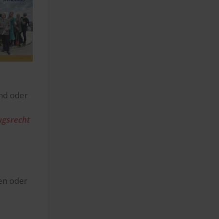
and oder
ugsrecht
en oder